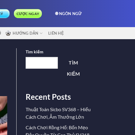
🌐 NGÔN NGỮ
KÝ
CƯỢC NGAY
Ũ
HƯỚNG DẪN
LIÊN HỆ
Tìm kiếm
TÌM
KIẾM
Recent Posts
Thuật Toán Sicbo SV368 – Hiểu
Cách Chơi, Ẵm Thưởng Lớn
Cách Chơi Rồng Hổ: Bốn Mẹo
Độc Quyền Từ Cao Thủ SV368