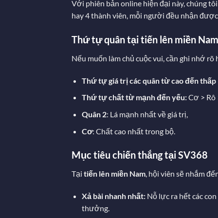
Với phiên bản online hiện đại này, chúng tôi
hay 4 thành viên, mỗi người đều nhận được 
Thứ tự quân tại tiến lên miền Na
Nếu muốn làm chủ cuộc vui, cần ghi nhớ rõ h
Thứ tự giá trị các quân từ cao đến thấp 
Thứ tự chất từ mạnh đến yếu:
Cơ > Rô 
Quân 2
: Lá mạnh nhất về giá trị,
Cơ
: Chất cao nhất trong bộ.
Mục tiêu chiến thắng tại SV368
Tại
tiến lên miền Nam
, hội viên sẽ nhắm đế
Xả bài nhanh nhất:
Nỗ lực ra hết các con
thưởng.