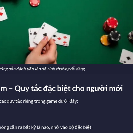
ng dẫn đánh tiến lên để rinh thưởng dễ dàng
am – Quy tắc đặc biệt cho người mới
các quy tắc riêng trong game dưới đây:
ng cần ra bất kỳ lá nào, nhờ vào bộ đặc biệt: