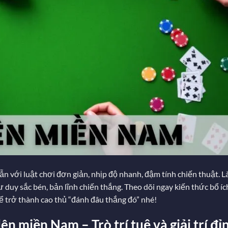
ẫn với luật chơi đơn giản, nhịp độ nhanh, đậm tính chiến thuật. L
tư duy sắc bén, bản lĩnh chiến thắng. Theo dõi ngay kiến thức bổ íc
ể trở thành cao thủ “đánh đâu thắng đó” nhé!
ên miền Nam – Trò trí tuệ và giải trí đỉ