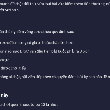
ạnh để chặt đối thủ, vừa loại bài vừa kiếm thêm tiền thưởng, n
yệt vời hơn.
uân thủ nghiêm vòng cược theo quy định sau:
trước đó, nhưng có giá trị hoặc chất lớn hơn.
n nào, ngoại trừ ván đầu tiên bắt buộc phải ra 3 bích.
 cược.
 được chơi tiếp
ông ai chặt, hội viên tiếp theo có quyền đánh bất kỳ con nào để
 này
ểu chơi quen thuộc từ bộ 13 lá như: