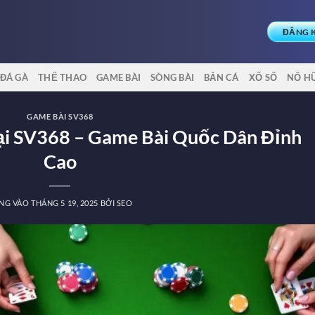
ĐĂNG 
ĐÁ GÀ
THỂ THAO
GAME BÀI
SÒNG BÀI
BẮN CÁ
XỔ SỐ
NỔ H
GAME BÀI SV368
ại SV368 – Game Bài Quốc Dân Đỉnh
Cao
NG VÀO
THÁNG 5 19, 2025
BỞI
SEO