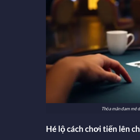
Thỏa mãn đam mê đá
Hé lộ cách chơi tiến lên c