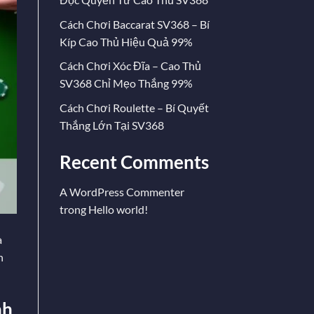
Cách Chơi Baccarat SV368 – Bí
Kíp Cao Thủ Hiệu Quả 99%
Cách Chơi Xóc Đĩa – Cao Thủ
SV368 Chỉ Mẹo Thắng 99%
Cách Chơi Roulette – Bí Quyết
Thắng Lớn Tại SV368
Recent Comments
A WordPress Commenter
trong
Hello world!
à
h
nh